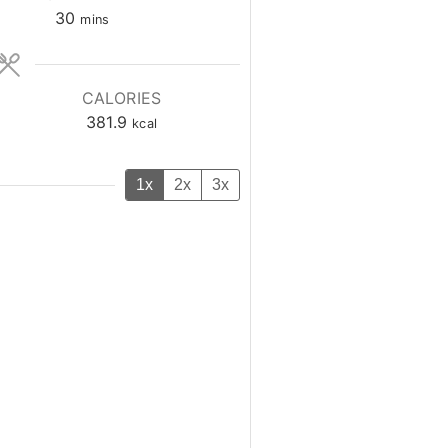
minutes
30
mins
CALORIES
381.9
kcal
1x
2x
3x