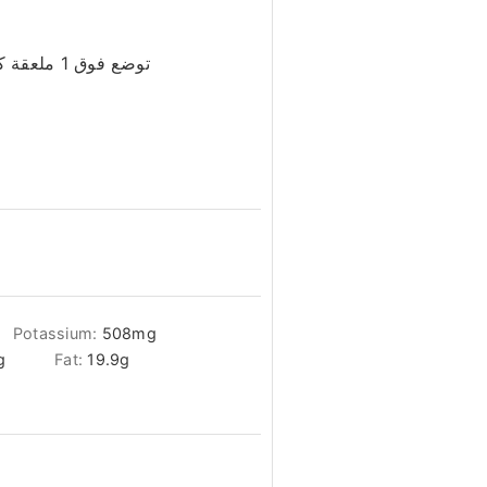
توضع فوق 1 ملعقة كبيرة كاملة من الحشوة وبعض الصنوبر ثم لفها بإحكام. تأكد من ثني الحواف حتى لا تسقط الحشوة
Potassium:
508
mg
g
Fat:
19.9
g