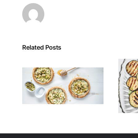
Related Posts
rt
Grilled Eggplant