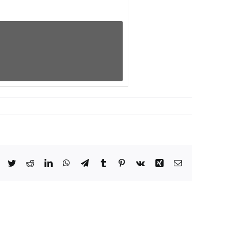
Facebook
Twitter
Reddit
LinkedIn
WhatsApp
Telegram
Tumblr
Pinterest
Vk
Xing
Email