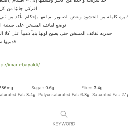
خذ شريحة واحدة من الخبز وقسمها إلى 4 أقسام (اضبط حسب حجم الخبز الخاص بك)
افركي جانبًا من كل
توضع لفائف المسخن على صينية ال
حمريه لفائف المسخن حتى يصبح لونها بنياً ذهبياً على كلا 
قدميها س
ipe/imam-bayaldi/
286
mg
Sugar:
0.6
g
Fiber:
3.4
g
turated Fat:
8.4
g
Polyunsaturated Fat:
6.8
g
Saturated Fat:
2.1
KEYWORD