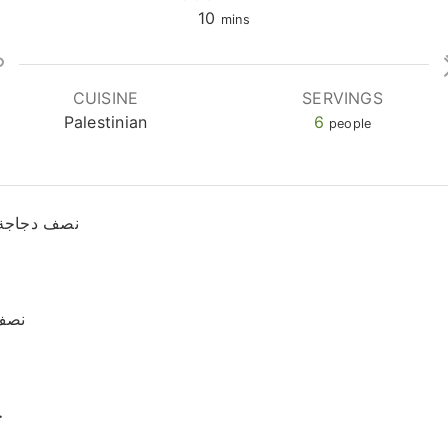
minutes
10
mins
CUISINE
SERVINGS
Palestinian
6
people
نصف دجاجة م
نصف
خ