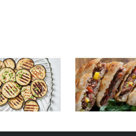
Alexandrian
Fruit S
Hawawshi