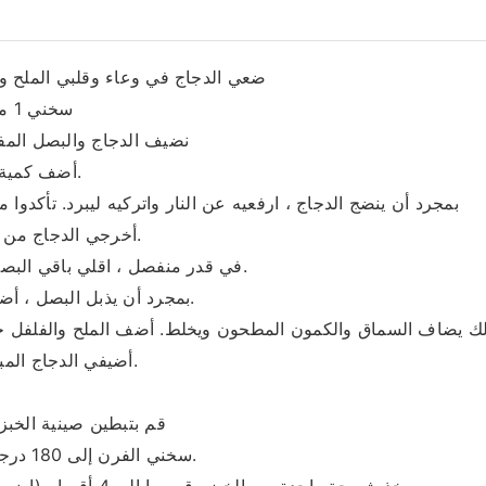
ضعي الدجاج في وعاء وقلبي الملح وا
سخني 1 ملعقة كبيرة زيت زيتون في قدر
نضيف الدجاج والبصل المف
أضف كمية كافية من الماء لتغطية الدجاج.
بمجرد أن ينضج الدجاج ، ارفعيه عن النار واتركيه ليبرد. تأكدوا
أخرجي الدجاج من القدر وقطعيه إلى قطع صغيرة.
في قدر منفصل ، اقلي باقي البصل على نار خفيفة بزيت الزيتون.
بمجرد أن يذبل البصل ، أضف نصف كوب من مرق الدجاج.
لك يضاف السماق والكمون المطحون ويخلط. أضف الملح والفلفل حس
أضيفي الدجاج المبشور إلى الخليط واخلطيهم معًا.
قم بتبطين صينية الخبز
سخني الفرن إلى 180 درجة مئوية (355 درجة فهرنهايت).