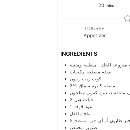
minutes
20
mins
COURSE
Appetizer
INGREDIENTS
نزوعة الجلد ، منظفة ومتبلة
بصلة مقطعة مكعبات
كوب زيت زيتون
ملعقة كبيرة سماق
2½
 ملعقة صغيرة كمون مطحون
حبات هيل
2
عود قرفة
1
ملح وفلفل
بز طابون
أو أي خبز مسطح
5
صنوبر محمص